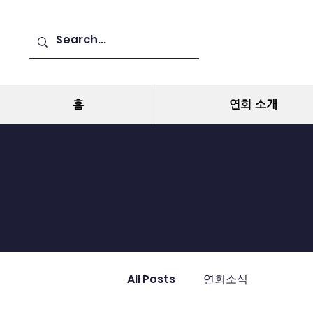
홈
연회 소개
All Posts
연회소식
지방회