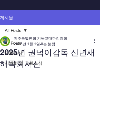
게시물
All Posts
미주특별연회 기독교대한감리회
All Posts
2025년 1월 1일
0분 분량
2025년 권덕이감독 신년새
연회소식
해목회서신
지방회 및 교회소식