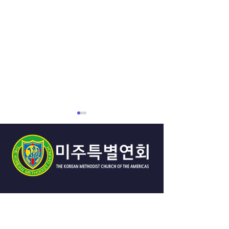
베네수엘라 재난구호를 위
한 긴급 구호 성금 모금 안
내
주님의 평화가 함께 하시기를
기원합니다. 지난 6월 24일 베
네수엘라를 강타한 두 번의 강
진으로 인해 수많은 사상자가
미주특별연회와
발생하였고, 많은 이들이 가족
병원과의 협약 
과 집을 잃고 큰 충격과 고통속
에 있습니다 슬픔과 고통속에