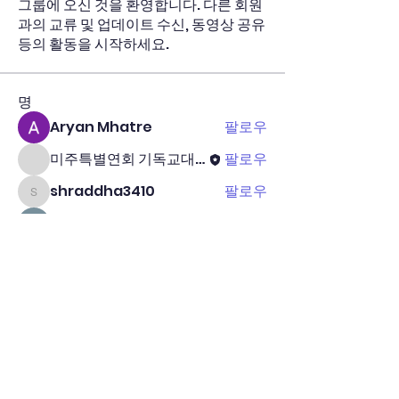
그룹에 오신 것을 환영합니다. 다른 회원
과의 교류 및 업데이트 수신, 동영상 공유
등의 활동을 시작하세요.
명
Aryan Mhatre
팔로우
미주특별연회 기독교대한감리회
팔로우
shraddha3410
팔로우
shraddha3410
Raushan Maurya
팔로우
Fyre Smith
팔로우
전체 회원 보기(5명)