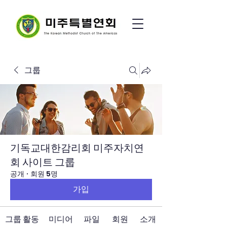
그룹
기독교대한감리회 미주자치연
회 사이트 그룹
공개
·
회원 5명
가입
그룹 활동
미디어
파일
회원
소개